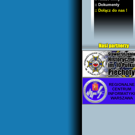
:: Dokumenty
:: Dołącz do nas !