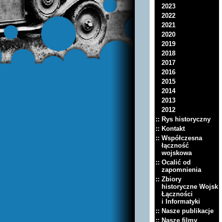
2023
2022
2021
2020
2019
2018
2017
2016
2015
2014
2013
2012
:: Rys historyczny
:: Kontakt
:: Współczesna
łączność
wojskowa
:: Ocalić od
zapomnienia
:: Zbiory
historyczne Wojsk
Łączności
i Informatyki
:: Nasze publikacje
:: Nasze filmy