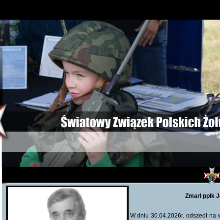
Zmarł ppłk J
W dniu 30.04.2026r. odszedł na w