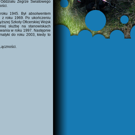
m Oddziału Zegrze Światowego
ości.
w roku 1945. Był absolwentem
j z roku 1969. Po ukończeniu
ższej Szkoły Oficerskiej Wojsk
niej służbę na stanowiskach
owania w roku 1997. Następnie
matyki do roku 2003, kiedy to
Łączności.