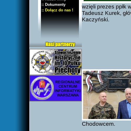
:: Dokumenty
wzięli prezes ppłk 
:: Dołącz do nas !
Tadeusz Kurek, gł
Kaczyński.
Chodowcem.