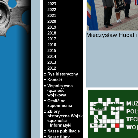
2023
2022
2021
2020
2019
2018
Mieczysław Hucał i
2017
2016
2015
2014
2013
2012
:: Rys historyczny
:: Kontakt
:: Współczesna
łączność
wojskowa
:: Ocalić od
zapomnienia
:: Zbiory
historyczne Wojsk
Łączności
i Informatyki
:: Nasze publikacje
:: Nasze filmy