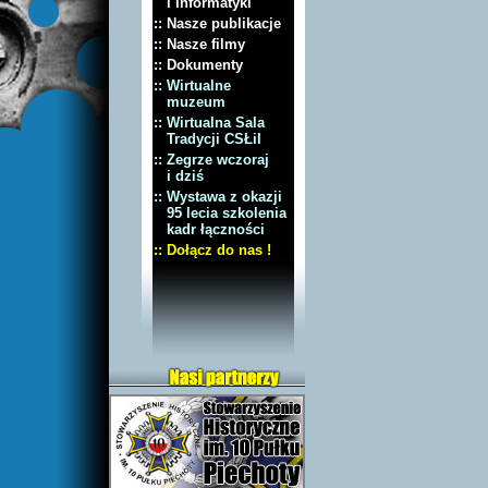
i Informatyki
:: Nasze publikacje
:: Nasze filmy
:: Dokumenty
:: Wirtualne
muzeum
:: Wirtualna Sala
Tradycji CSŁiI
:: Zegrze wczoraj
i dziś
:: Wystawa z okazji
95 lecia szkolenia
kadr łączności
:: Dołącz do nas !