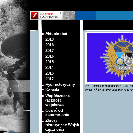
:: Aktualności
2019
2018
2017
2016
2015
2014
2013
2012
:: Rys historyczny
25 - lecia działalności Odd
:: Kontakt
czas późniejszy. Ale nic nie 
:: Współczesna
łączność
wojskowa
:: Ocalić od
zapomnienia
:: Zbiory
historyczne Wojsk
Łączności