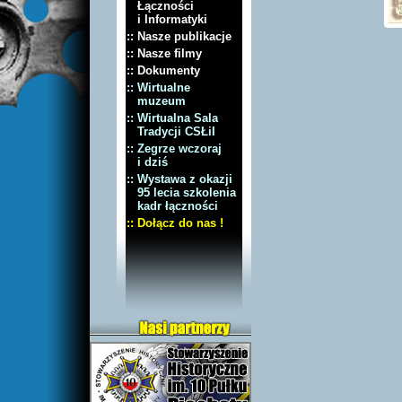
Łączności
i Informatyki
:: Nasze publikacje
:: Nasze filmy
:: Dokumenty
:: Wirtualne
muzeum
:: Wirtualna Sala
Tradycji CSŁiI
:: Zegrze wczoraj
i dziś
:: Wystawa z okazji
95 lecia szkolenia
kadr łączności
:: Dołącz do nas !