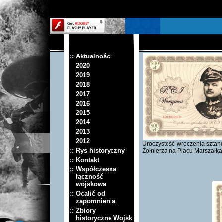
:: Aktualności
2020
2019
2018
2017
2016
2015
2014
2013
2012
Uroczystość wręczenia sztan
:: Rys historyczny
Żołnierza na Placu Marszałk
:: Kontakt
:: Współczesna
łączność
wojskowa
:: Ocalić od
zapomnienia
:: Zbiory
historyczne Wojsk